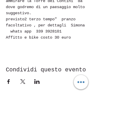
ammirare la Torre dei Contini  da 
dove godremo di un paesaggio molto 
suggestivo.
previsto2 terzo tempo"  pranzo 
facoltativo , per dettagli  Simona 
  whats app  339 3928101 
Affitto e bike costo 30 euro 
Condividi questo evento
Piazza Mentana Nr. 5
15121 Alexandria
Tel.
347 7568251