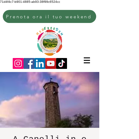
71d4f4c7-b901-4885-ab93-38f99c6524cc
Prenota ora il tuo weekend