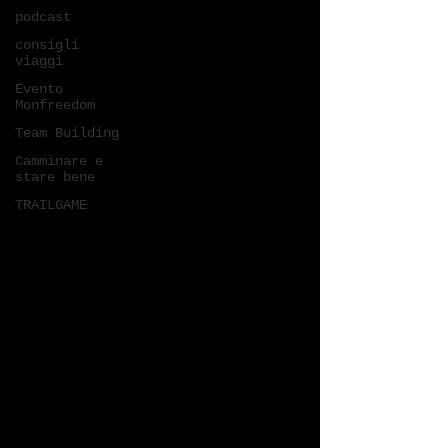
podcast
consigli
viaggi
Evento
Monfreedom
Team Building
Camminare e
stare bene
TRAILGAME