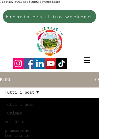
71d4f4c7-b901-4885-ab93-38f99c6524cc
Prenota ora il tuo weekend
BLOG
Tutti i post
Tutti i post
Turismo
editoria
promozione
territorio