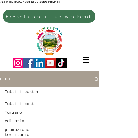
71d4f4c7-b901-4885-ab93-38f99c6524cc
Prenota ora il tuo weekend
BLOG
Tutti i post
Tutti i post
Turismo
editoria
promozione
territorio