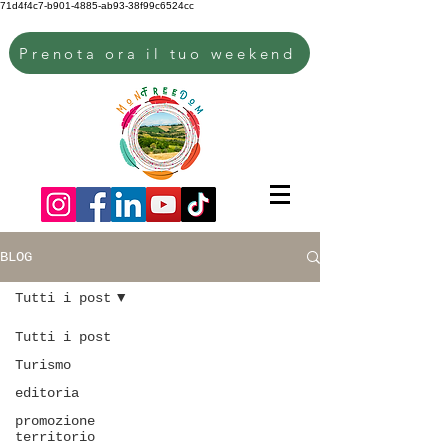
71d4f4c7-b901-4885-ab93-38f99c6524cc
Prenota ora il tuo weekend
BLOG
Tutti i post
Tutti i post
Turismo
editoria
promozione
territorio