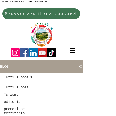
71d4f4c7-b901-4885-ab93-38f99c6524cc
Prenota ora il tuo weekend
BLOG
Tutti i post
Tutti i post
Turismo
editoria
promozione
territorio