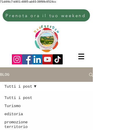
71d4f4c7-b901-4885-ab93-38f99c6524cc
Prenota ora il tuo weekend
BLOG
Tutti i post
Tutti i post
Turismo
editoria
promozione
territorio