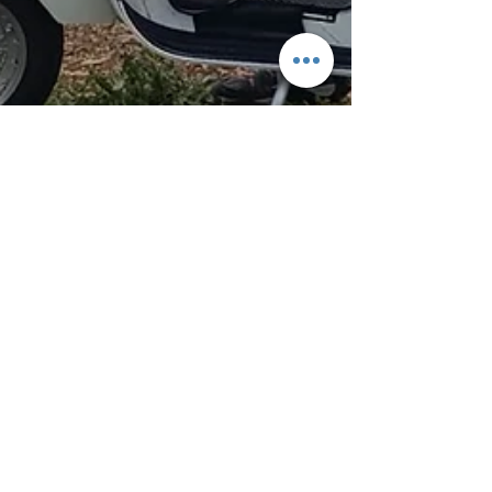
Adelio Debenedetti Guida
1 set 2023
Tempo di lettura: 2 min
Monferrato Explorer incontra
Viagginvespa: Due Ruote, Mille