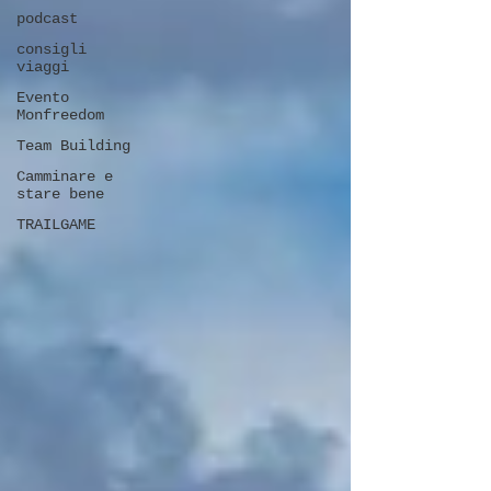
podcast
consigli
viaggi
Evento
Monfreedom
Team Building
Camminare e
stare bene
TRAILGAME