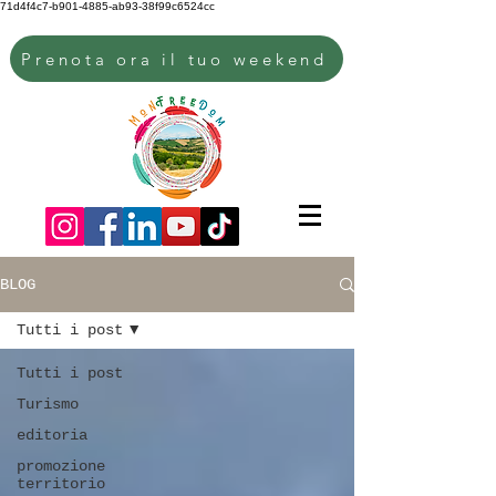
71d4f4c7-b901-4885-ab93-38f99c6524cc
Prenota ora il tuo weekend
BLOG
Tutti i post
Tutti i post
Turismo
editoria
promozione
territorio