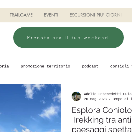
TRAILGAME
EVENTI
ESCURSIONI PIU' GIORNI
Prenota ora il tuo weekend
oria
promozione territorio
podcast
consigli 
uilding
Camminare e stare bene
TRAILGAME
Adelio Debenedetti Guid
20 mag 2023
Tempo di 
Esplora Coniolo
Trekking tra ant
paesaggi spettac