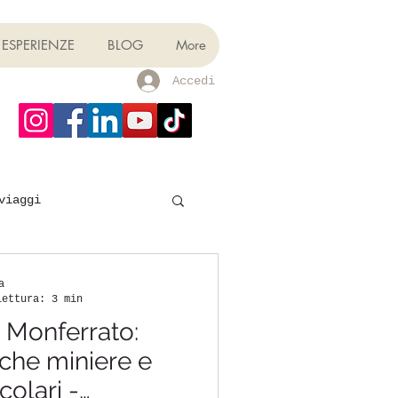
ESPERIENZE
BLOG
More
Accedi
viaggi
a
lettura: 3 min
 Monferrato:
iche miniere e
olari -