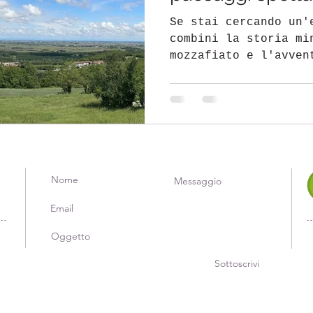
Monfreedom
Se stai cercando un'
combini la storia mi
mozzafiato e l'avven
Coniolo...
Sottoscrivi