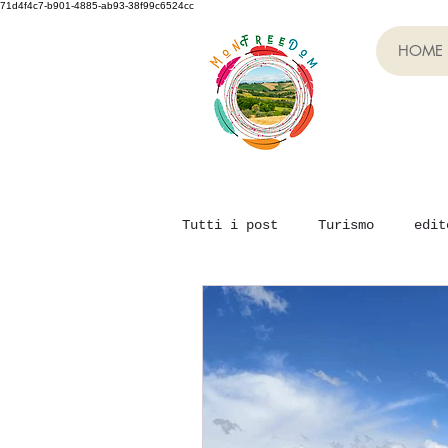
71d4f4c7-b901-4885-ab93-38f99c6524cc
HOME
Tutti i post
Turismo
edit
Evento Monfreedom
Team B