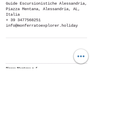
Guide Escursionistiche Alessandria,
Piazza Mentana, Alessandria, AL,
Italia
+ 39 3477568251
info@monferratoexplorer.holiday
Piazza Mentana n. 5
15121 Alessandria
Tel.
347 7568251
© 2018 by SportInProgress Srls
P. Iva
09606040963
Proudly created with
Wix.com