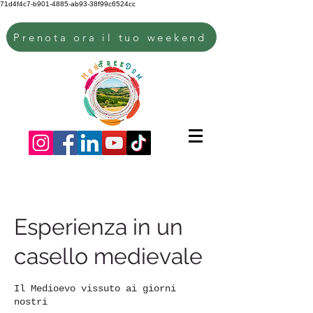
71d4f4c7-b901-4885-ab93-38f99c6524cc
Prenota ora il tuo weekend
Esperienza in un
casello medievale
Il Medioevo vissuto ai giorni
nostri