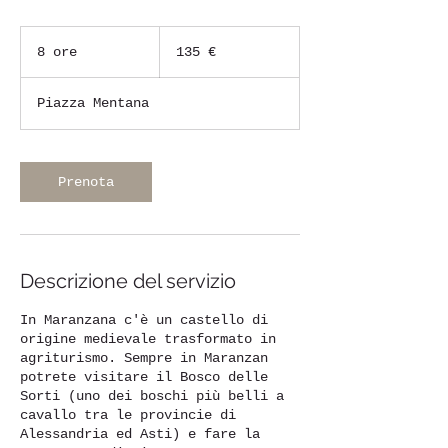
135
euro
8 ore
8
135 €
o
r
Piazza Mentana
e
Prenota
Descrizione del servizio
In Maranzana c'è un castello di
origine medievale trasformato in
agriturismo. Sempre in Maranzan
potrete visitare il Bosco delle
Sorti (uno dei boschi più belli a
cavallo tra le provincie di
Alessandria ed Asti) e fare la