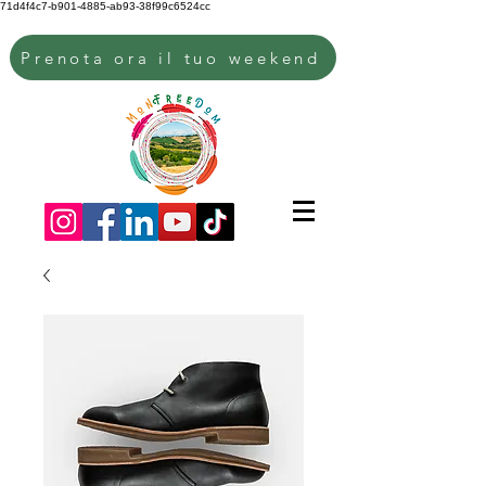
71d4f4c7-b901-4885-ab93-38f99c6524cc
Prenota ora il tuo weekend