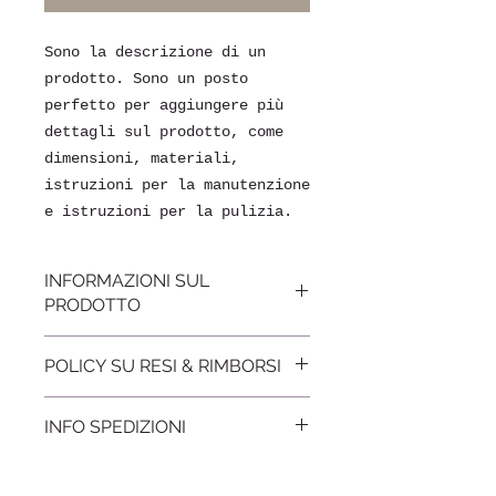
Sono la descrizione di un 
prodotto. Sono un posto 
perfetto per aggiungere più 
dettagli sul prodotto, come 
dimensioni, materiali, 
istruzioni per la manutenzione 
e istruzioni per la pulizia.
INFORMAZIONI SUL
PRODOTTO
Questi sono i dettagli di un
POLICY SU RESI & RIMBORSI
prodotto. Sono un posto
perfetto per aggiungere
Sono le norme su Rimborsi e
maggiori informazioni sul
INFO SPEDIZIONI
rese. Sono un posto perfetto
prodotto, come dimensioni,
per far sapere ai clienti cosa
materiali, istruzioni per la
Questa è la policy sulle
fare se non sono contenti con
manutenzione e istruzioni per
spedizioni. Questo è il posto