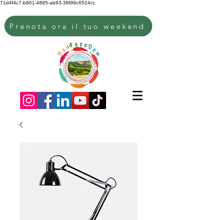
71d4f4c7-b901-4885-ab93-38f99c6524cc
Prenota ora il tuo weekend