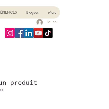
PÉRIENCES
Blogues
More
Se connecter
un produit
91