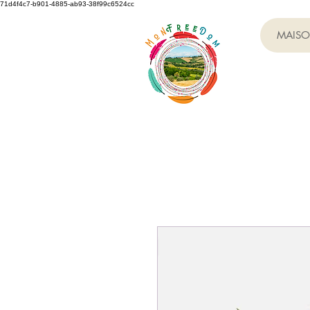
71d4f4c7-b901-4885-ab93-38f99c6524cc
MAIS