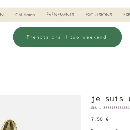
ON
Chi siamo
ÉVÉNEMENTS
EXCURSIONS
EX
Prenota ora il tuo weekend
je suis 
SKU : 3666153761351
Prix
7,50 €