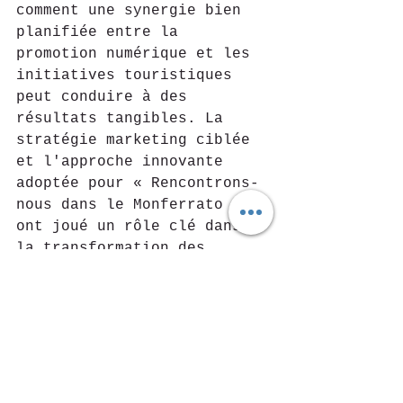
comment une synergie bien 
planifiée entre la 
promotion numérique et les 
initiatives touristiques 
peut conduire à des 
résultats tangibles. La 
stratégie marketing ciblée 
et l'approche innovante 
adoptée pour « Rencontrons-
nous dans le Monferrato » 
ont joué un rôle clé dans 
la transformation des 
visiteurs en touristes, 
contribuant ainsi à 
renforcer l'image du 
Monferrato en tant que 
destination touristique de 
premier plan.
Conclusions et 