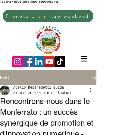
71d4f4c7-b901-4885-ab93-38f99c6524cc
Prenota ora il tuo weekend
Post
Adelio Debenedetti Guida
31 mai 2024
3 min de lecture
Rencontrons-nous dans le
Monferrato : un succès
synergique de promotion et
d'innovation numérique -