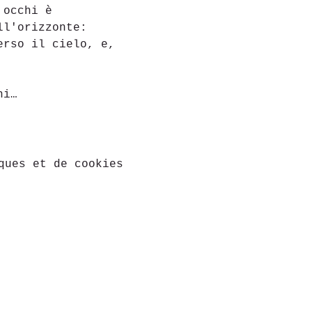
 occhi è 
ll'orizzonte: 
erso il cielo, e, 
ni…
ques et de cookies