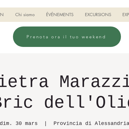
ON
Chi siamo
ÉVÉNEMENTS
EXCURSIONS
EX
Prenota ora il tuo weekend
ietra Marazz
Bric dell'Oli
dim. 30 mars
  |  
Provincia di Alessandri