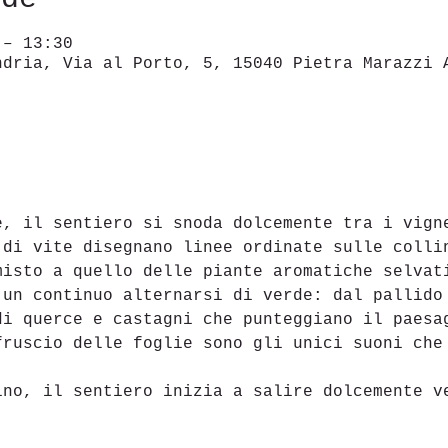
 – 13:30
ndria, Via al Porto, 5, 15040 Pietra Marazzi 
e, il sentiero si snoda dolcemente tra i vign
 di vite disegnano linee ordinate sulle colli
misto a quello delle piante aromatiche selvat
 un continuo alternarsi di verde: dal pallido
di querce e castagni che punteggiano il paesa
fruscio delle foglie sono gli unici suoni che
ino, il sentiero inizia a salire dolcemente v