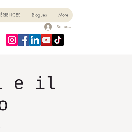
PÉRIENCES
Blogues
More
Se connecter
i e il
o
a