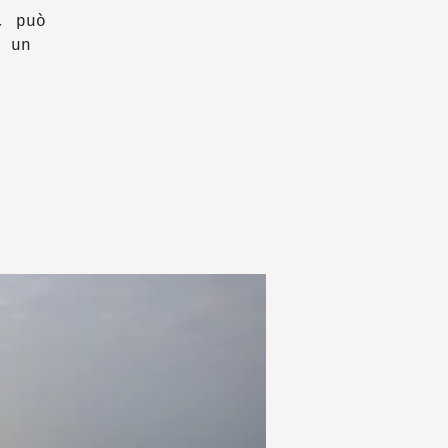
, può
, un