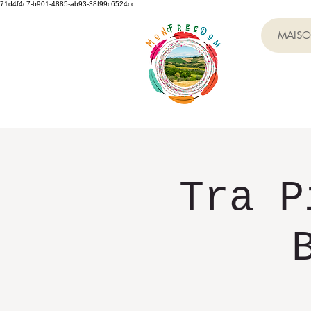
71d4f4c7-b901-4885-ab93-38f99c6524cc
MAIS
Tra P