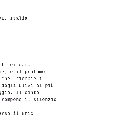
AL, Italia
eti ei campi 
ne, e il profumo 
iche, riempie i 
 degli ulivi al più 
ggio. Il canto 
 rompono il silenzio
erso il Bric 