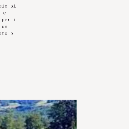
gio si
i e
 per i
 un
ato e