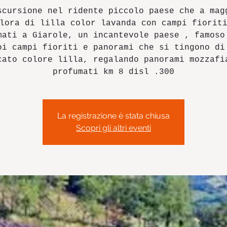
scursione nel ridente piccolo paese che a mag
lora di lilla color lavanda con campi fiorit
mati a Giarole, un incantevole paese , famoso
oi campi fioriti e panorami che si tingono di
cato colore lilla, regalando panorami mozzafi
profumati km 8 disl .300
La registrazione è stata chiusa
Scopri gli altri eventi