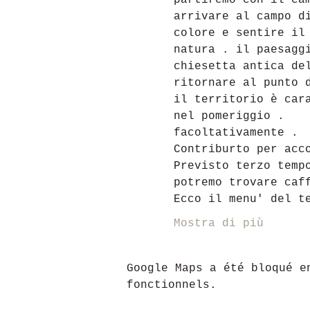
partiremo con il ca
arrivare al campo d
colore e sentire il
natura . il paesagg
chiesetta antica de
ritornare al punto 
il territorio è car
nel pomeriggio .
facoltativamente . 
Contriburto per acc
Previsto terzo temp
potremo trovare caf
Ecco il menu' del t
Mostra di più
Google Maps a été bloqué e
fonctionnels.