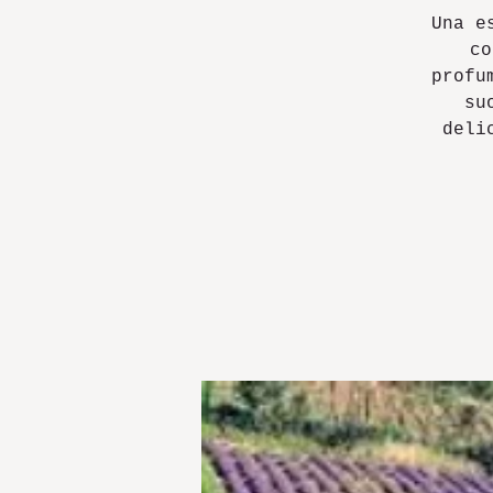
Una e
co
profu
su
deli