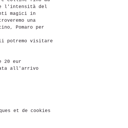
 e colline fino ad 
e l'intensità del 
nti magici in 
troveremo una 
cino, Pomaro per 
li potremo visitare 
e 20 eur
ata all'arrivo 
ques et de cookies