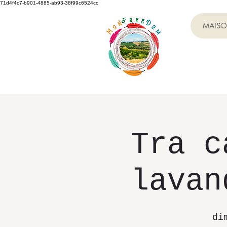
71d4f4c7-b901-4885-ab93-38f99c6524cc
MAIS
Tra c
lavan
di