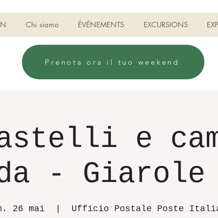
ON
Chi siamo
ÉVÉNEMENTS
EXCURSIONS
EX
Prenota ora il tuo weekend
astelli e ca
da - Giarole
m. 26 mai
  |  
Ufficio Postale Poste Itali