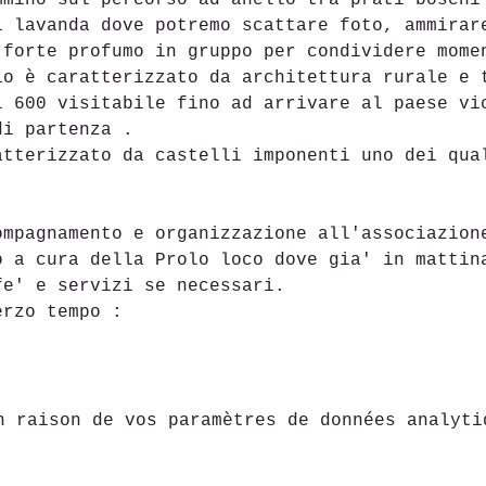
mmino sul percorso ad anello tra prati boschi
i lavanda dove potremo scattare foto, ammirar
 forte profumo in gruppo per condividere mome
io è caratterizzato da architettura rurale e 
l 600 visitabile fino ad arrivare al paese vi
di partenza .
atterizzato da castelli imponenti uno dei qua
ompagnamento e organizzazione all'associazion
o a cura della Prolo loco dove gia' in mattin
fe' e servizi se necessari.
erzo tempo :
n raison de vos paramètres de données analyti