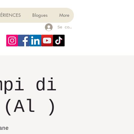
PÉRIENCES
Blogues
More
Se connecter
mpi di
 (Al )
ane