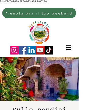
71d4f4c7-b901-4885-ab93-38f99c6524cc
Prenota ora il tuo weekend