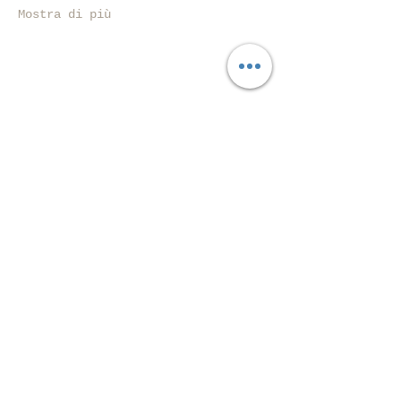
Mostra di più
Condividi questo evento
Piazza Mentana n. 5
15121 Alexandrie
Tél.347
7568251
© 2018 par ASD Aessedi.
Fièrement créé avec
Wix.com