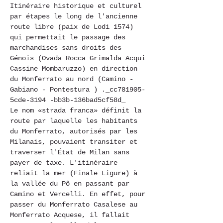
Itinéraire historique et culturel 
par étapes le long de l'ancienne 
route libre (paix de Lodi 1574) 
qui permettait le passage des 
marchandises sans droits des 
Génois (Ovada Rocca Grimalda Acqui 
Cassine Mombaruzzo) en direction 
du Monferrato au nord (Camino - 
Gabiano - Pontestura ) ._cc781905-
5cde-3194 -bb3b-136bad5cf58d_
Le nom «strada franca» définit la 
route par laquelle les habitants 
du Monferrato, autorisés par les 
Milanais, pouvaient transiter et 
traverser l'État de Milan sans 
payer de taxe. L'itinéraire 
reliait la mer (Finale Ligure) à 
la vallée du Pô en passant par 
Camino et Vercelli. En effet, pour 
passer du Monferrato Casalese au 
Monferrato Acquese, il fallait 