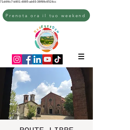
71d4f4c7-b901-4885-ab93-38f99c6524cc
Prenota ora il tuo weekend