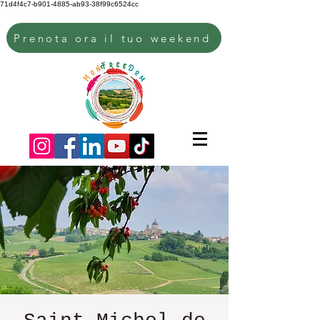
71d4f4c7-b901-4885-ab93-38f99c6524cc
Prenota ora il tuo weekend