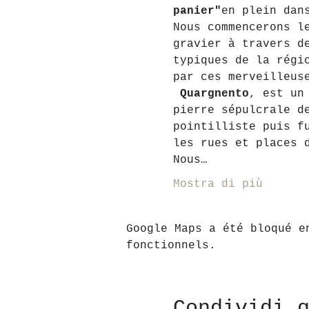
panier"
en plein dan
Nous commencerons l
gravier à travers d
typiques de la régi
par ces merveilleus
Quargnento
, est un
pierre sépulcrale d
pointilliste puis f
les rues et places 
Nous…
Mostra di più
Google Maps a été bloqué e
fonctionnels.
Condividi 