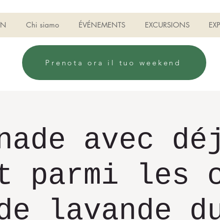
ON
Chi siamo
ÉVÉNEMENTS
EXCURSIONS
EX
Prenota ora il tuo weekend
nade avec dé
t parmi les 
de lavande d