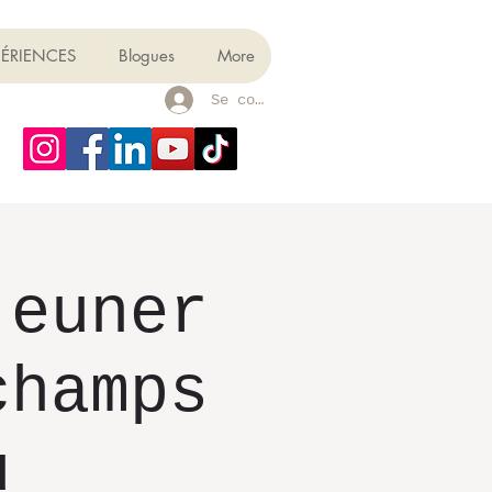
PÉRIENCES
Blogues
More
Se connecter
jeuner
champs
u