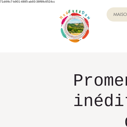
71d4f4c7-b901-4885-ab93-38f99c6524cc
MAIS
Prome
inédi