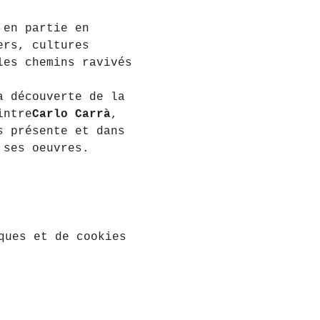
 en partie en 
ers, cultures 
les chemins ravivés 
a découverte de la 
intre
Carlo Carrà
, 
s présente et dans 
 ses oeuvres.
ques et de cookies