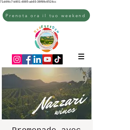
71d4f4c7-b901-4885-ab93-38f99c6524cc
Prenota ora il tuo weekend