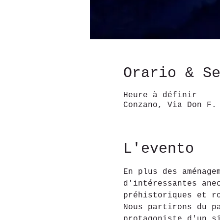
Orario & S
Heure à définir
Conzano, Via Don F.
L'evento
En plus des aménage
d'intéressantes ane
préhistoriques et r
Nous partirons du p
protagoniste d'un s