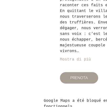
raconter ces faits 
En quittant le vill
nous traverserons l
des truffières. Env
dégager, nous verro
sans voix : c'est l
nous échapper, berc
majestueuse coupole
vivrons…
Mostra di più
PRENOTA
Google Maps a été bloqué e
fonctionnels.