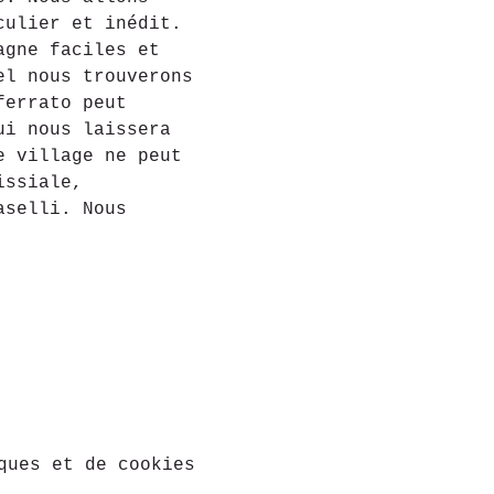
culier et inédit. 
agne faciles et 
el nous trouverons 
ferrato peut 
ui nous laissera 
e village ne peut 
issiale, 
aselli. Nous 
ques et de cookies