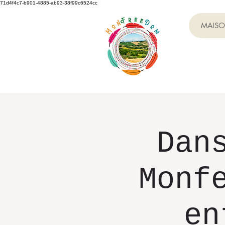
71d4f4c7-b901-4885-ab93-38f99c6524cc
MAIS
Dan
Monf
en