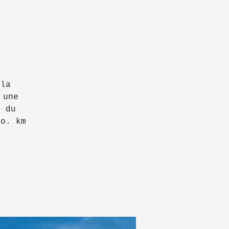
 la
 une
s du
do. km