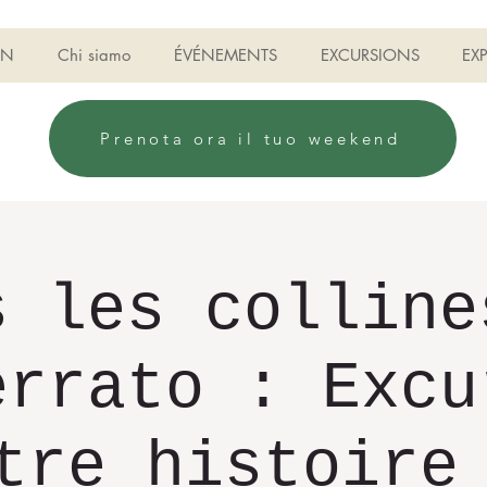
ON
Chi siamo
ÉVÉNEMENTS
EXCURSIONS
EX
Prenota ora il tuo weekend
s les colline
errato : Excu
tre histoire