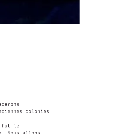
acerons 
nciennes colonies 
 fut le 
e. Nous allons 