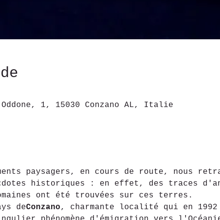
ede
 Oddone, 1, 15030 Conzano AL, Italie
ments paysagers, en cours de route, nous retr
cdotes historiques : en effet, des traces d'a
omaines ont été trouvées sur ces terres.
ays de
Conzano
, charmante localité qui en 1992
ingulier phénomène d'émigration vers l'Océani