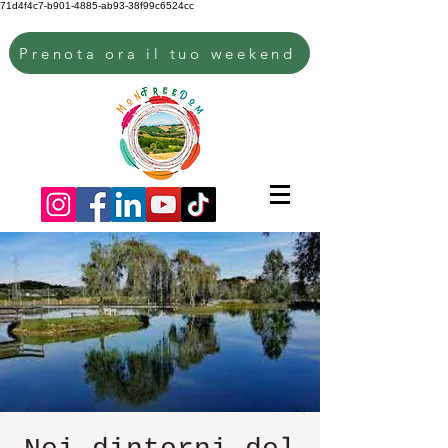
71d4f4c7-b901-4885-ab93-38f99c6524cc
Prenota ora il tuo weekend