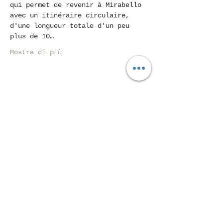
qui permet de revenir à Mirabello 
avec un itinéraire circulaire, 
d'une longueur totale d'un peu 
plus de 10…
Mostra di più
Condividi questo evento
Piazza Mentana n. 5
15121 Alexandrie
Tél.347
7568251