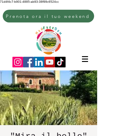
71d4f4c7-b901-4885-ab93-38f99c6524cc
Prenota ora il tuo weekend