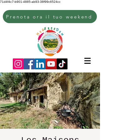
71d4f4c7-b901-4885-ab93-38f99c6524cc
Prenota ora il tuo weekend