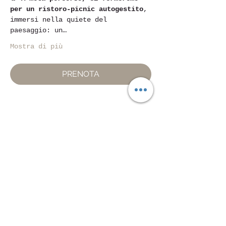
per un ristoro-picnic autogestito
, 
immersi nella quiete del 
paesaggio: un…
Mostra di più
PRENOTA
Condividi questo evento
Piazza Mentana n. 5
15121 Alexandrie
Tél.347
7568251