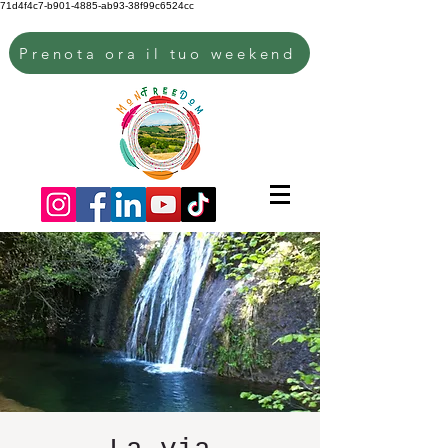
71d4f4c7-b901-4885-ab93-38f99c6524cc
Prenota ora il tuo weekend