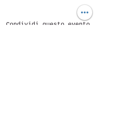
Condividi questo evento
Piazza Mentana n. 5
15121 Alexandrie
Tél.347
7568251
© 2018 par ASD Aessedi.
Fièrement créé avec
Wix.com