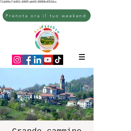
71d4f4c7-b901-4885-ab93-38f99c6524cc
Prenota ora il tuo weekend