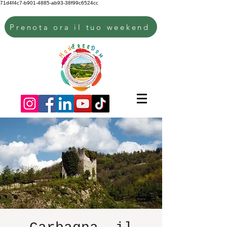
71d4f4c7-b901-4885-ab93-38f99c6524cc
Prenota ora il tuo weekend