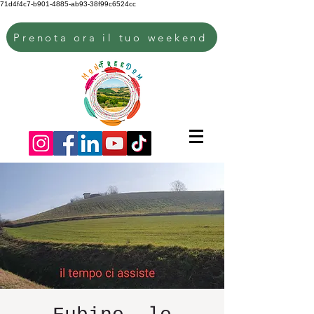
71d4f4c7-b901-4885-ab93-38f99c6524cc
Prenota ora il tuo weekend