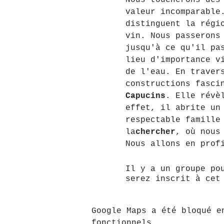
Nous toucherons des
valeur incomparable
distinguent la régi
vin. Nous passerons
jusqu'à ce qu'il pa
lieu d'importance v
de l'eau. En traver
constructions fasci
Capucins
. Elle révè
effet, il abrite un
respectable famille
la
chercher
, où nous
Nous allons en prof
Il y a un groupe po
serez inscrit à cet
Google Maps a été bloqué e
fonctionnels.