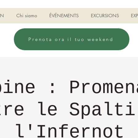
ON
Chi siamo
ÉVÉNEMENTS
EXCURSIONS
EX
Prenota ora il tuo weekend
bine : Promen
tre le Spalti
l'Infernot