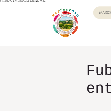
71d4f4c7-b901-4885-ab93-38f99c6524cc
MAIS
Fu
en