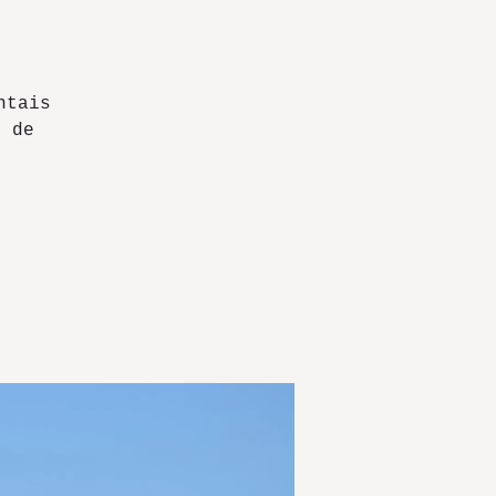
ntais
s de