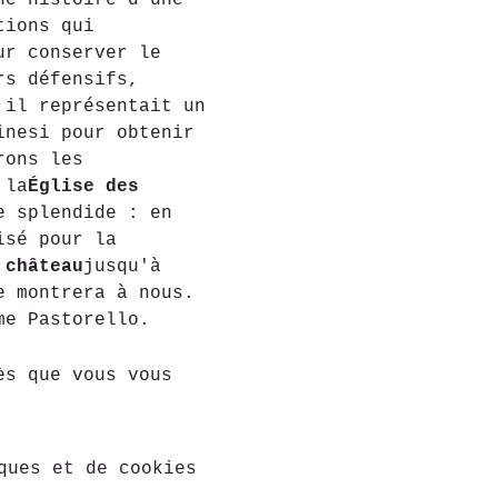
ne histoire d'une 
tions qui 
ur conserver le 
rs défensifs, 
 il représentait un 
inesi pour obtenir 
rons les 
 la
Église des 
e splendide : en 
isé pour la 
 château
jusqu'à 
e montrera à nous. 
me Pastorello.
ès que vous vous
ques et de cookies