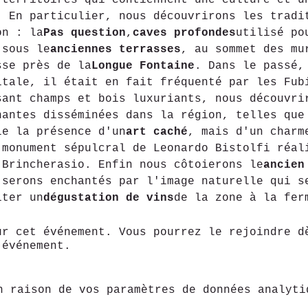
 territoires qui contiennent une culture et u
. En particulier, nous découvrirons les tradi
on : la
Pas question
,
caves profondes
utilisé po
 sous le
anciennes terrasses
, au sommet des mu
sse près de la
Longue Fontaine
. Dans le passé,
itale, il était en fait fréquenté par les Fub
sant champs et bois luxuriants, nous découvri
nantes disséminées dans la région, telles que
le la présence d'un
art caché
, mais d'un charm
 monument sépulcral de Leonardo Bistolfi réal
 Brincherasio. Enfin nous côtoierons le
ancien
 serons enchantés par l'image naturelle qui s
iter un
dégustation de vins
de la zone à la fer
ur cet événement. Vous pourrez le rejoindre d
 événement.
n raison de vos paramètres de données analyti