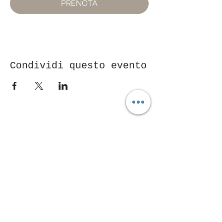
PRENOTA
Condividi questo evento
Piazza Mentana n. 5
15121 Alexandrie
Tél.347
7568251
© 2018 par ASD Aessedi.
Fièrement créé avec
Wix.com