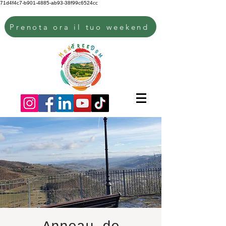
71d4f4c7-b901-4885-ab93-38f99c6524cc
Prenota ora il tuo weekend