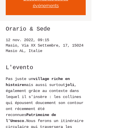
événements
Orario & Sede
12 nov. 2022, 09:15
Masio, Via XX Settembre, 17, 15024
Masio AL, Italie
L'evento
Pas juste un
village riche en 
histoire
mais aussi surtout
joli
, 
également grâce au contexte dans 
lequel il s'insère : les collines 
qui épousent doucement son contour 
ont récemment été 
reconnues
Patrimoine de 
l'Unesco.
Nous ferons un itinéraire 
circulaire qui traversera les 