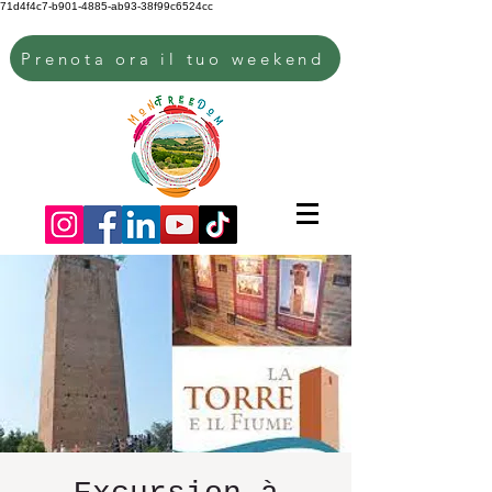
71d4f4c7-b901-4885-ab93-38f99c6524cc
Prenota ora il tuo weekend