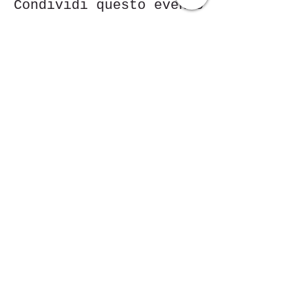
Condividi questo evento
Piazza Mentana n. 5
15121 Alexandrie
Tél.347
7568251
© 2018 par ASD Aessedi.
Fièrement créé avec
Wix.com