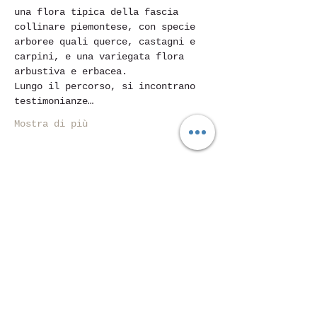
una flora tipica della fascia 
collinare piemontese, con specie 
arboree quali querce, castagni e 
carpini, e una variegata flora 
arbustiva e erbacea.
Lungo il percorso, si incontrano 
testimonianze…
Mostra di più
Condividi questo evento
Piazza Mentana n. 5
15121 Alexandrie