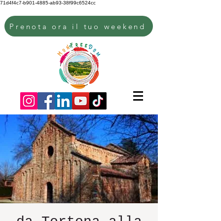
71d4f4c7-b901-4885-ab93-38f99c6524cc
Prenota ora il tuo weekend