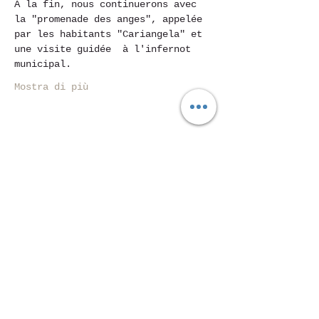
À la fin, nous continuerons avec 
la "promenade des anges", appelée 
par les habitants "Cariangela" et 
une visite guidée  à l'infernot 
municipal.
Mostra di più
Condividi questo evento
Piazza Mentana n. 5
15121 Alexandrie
Tél.347
7568251