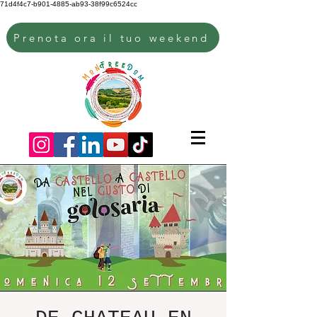
71d4f4c7-b901-4885-ab93-38f99c6524cc
Prenota ora il tuo weekend