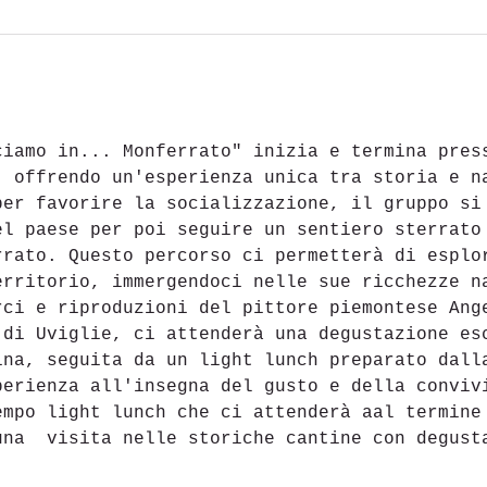
ciamo in... Monferrato" inizia e termina pres
, offrendo un'esperienza unica tra storia e n
per favorire la socializzazione, il gruppo si
el paese per poi seguire un sentiero sterrato
rrato. Questo percorso ci permetterà di esplo
erritorio, immergendoci nelle sue ricchezze n
rci e riproduzioni del pittore piemontese Ang
 di Uviglie, ci attenderà una degustazione es
ina, seguita da un light lunch preparato dall
perienza all'insegna del gusto e della conviv
empo light lunch che ci attenderà aal termine
una  visita nelle storiche cantine con degust