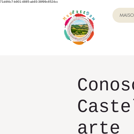
71d4f4c7-b901-4885-ab93-38f99c6524cc
MAIS
Conos
Caste
arte 