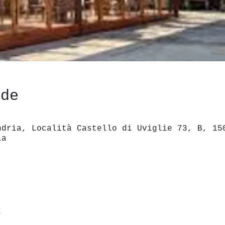
ede
ndria, Località Castello di Uviglie 73, B, 15
ia
t