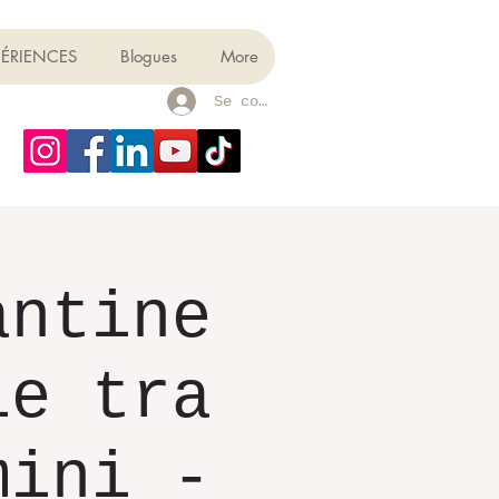
PÉRIENCES
Blogues
More
Se connecter
antine
ie tra
mini -