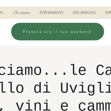
ON
Chi siamo
ÉVÉNEMENTS
EXCURSIONS
EX
Prenota ora il tuo weekend
ciamo...le C
llo di Uvigl
, vini e cam