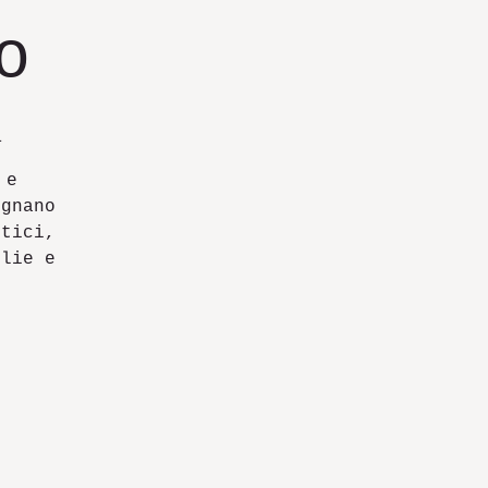
o
a
 e
ignano
stici,
glie e