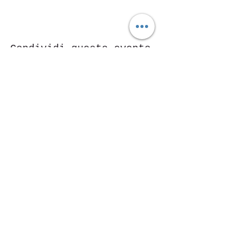
Condividi questo evento
Piazza Mentana n. 5
15121 Alexandrie
Tél.347
7568251
© 2018 par ASD Aessedi.
Fièrement créé avec
Wix.com