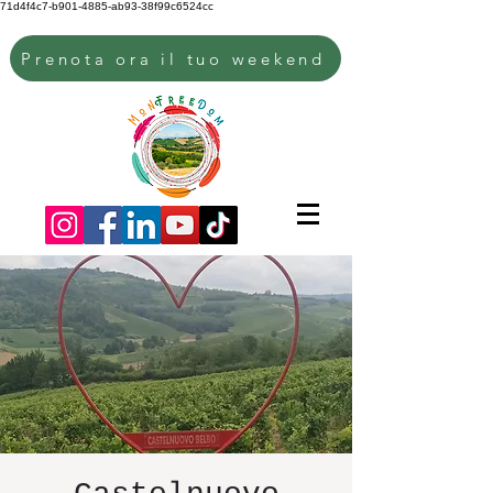
71d4f4c7-b901-4885-ab93-38f99c6524cc
Prenota ora il tuo weekend