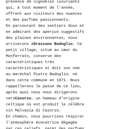
présence de vignobles luxuriants 
qui, à tout moment de l'année, 
offrent aux visiteurs des nuances 
et des parfums passionnants.
En parcourant des sentiers doux et 
en admirant des aperçus suggestifs 
des plaines environnantes, nous 
arriverons à
Grazzano Badoglio
. Ce 
petit village, situé au cœur du 
Monferrato, conserve des 
caractéristiques très 
caractéristiques et doit son nom 
au maréchal Pietro Badoglio, né 
dans cette commune en 1871. Nous 
rappellerons le passé de ce lieu, 
après quoi nous nous dirigerons 
vers
Casorzo
, un hameau d'origine 
celtique où est produit le célèbre 
vin Malvasia di Casorzo.
En chemin, nous pourrions respirer 
l'atmosphère évocatrice dégagée 
par ces reliefs, parmi des parfums 