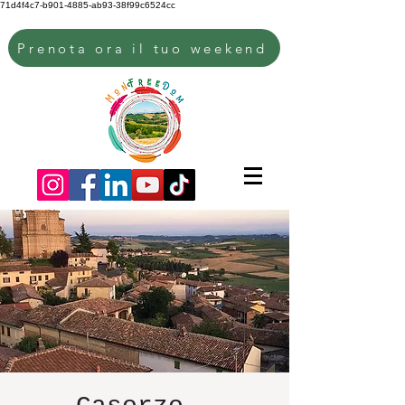
71d4f4c7-b901-4885-ab93-38f99c6524cc
Prenota ora il tuo weekend