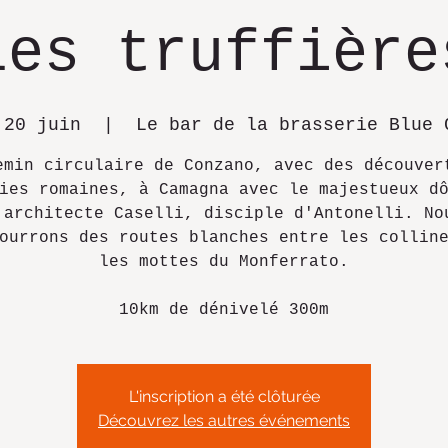
les truffière
 20 juin
  |  
Le bar de la brasserie Blue 
emin circulaire de Conzano, avec des découver
ies romaines, à Camagna avec le majestueux d
'architecte Caselli, disciple d'Antonelli. No
ourrons des routes blanches entre les collin
les mottes du Monferrato.
10km de dénivelé 300m
L'inscription a été clôturée
Découvrez les autres événements