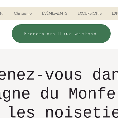
ON
Chi siamo
ÉVÉNEMENTS
EXCURSIONS
EX
Prenota ora il tuo weekend
enez-vous da
agne du Monfe
 les noiseti