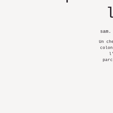
sam.
Un ch
colon
l
parc