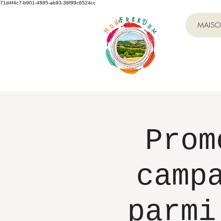
71d4f4c7-b901-4885-ab93-38f99c6524cc
MAIS
Prom
camp
parmi