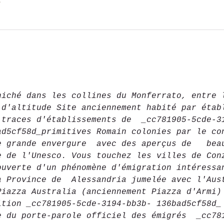
t
niché dans les collines du Monferrato, entre 
 d'altitude Site anciennement habité par étab
 traces d'établissements de  _cc781905-5cde-3
ad5cf58d_primitives Romain colonies par le co
e grande envergure  avec des aperçus de   bea
e de l'Unesco. Vous touchez les villes de Con
ouverte
d'un
phénomène d'émigration intéressa
a Province de  Alessandria jumelée avec l'Aus
Piazza Australia (anciennement Piazza d'Armi)
ition _cc781905-5cde-3194-bb3b- 136bad5cf58d_
e du porte-parole officiel des émigrés  _cc78