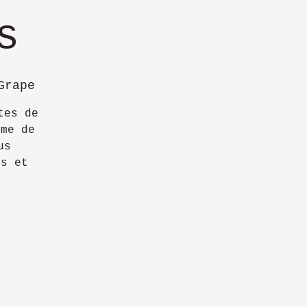
s
Grape
tes de
ôme de
us
es et