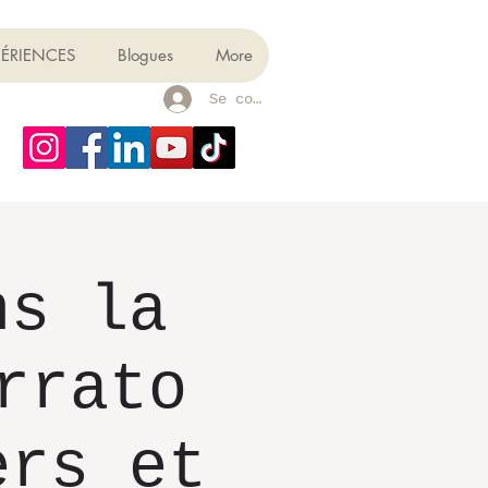
PÉRIENCES
Blogues
More
Se connecter
ns la
rrato
ers et