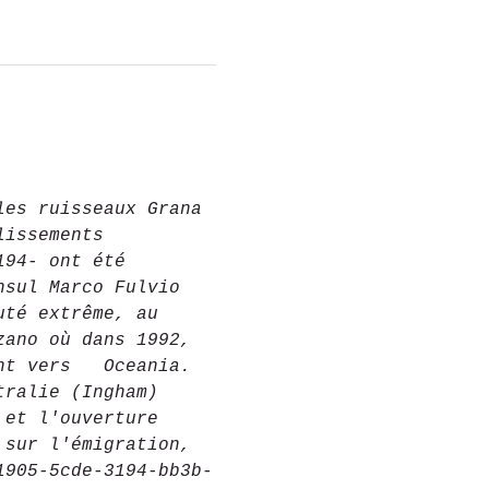
les ruisseaux Grana
lissements 
194- ont été 
nsul Marco Fulvio 
uté extrême, au 
zano où dans
1992, 
nt vers   Oceania. 
tralie (Ingham) 
 et l'ouverture 
 sur l'émigration, 
1905-5cde-3194-bb3b-