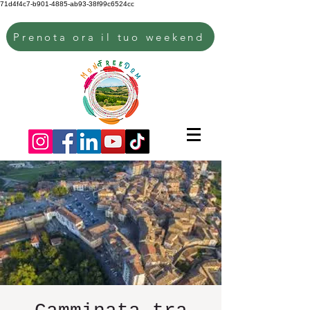
71d4f4c7-b901-4885-ab93-38f99c6524cc
Prenota ora il tuo weekend