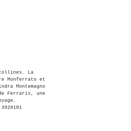
collines. La 
re Monferrato et 
indra Montemagno 
de Ferraris, une 
oyage.
 3928101