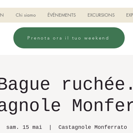
ON
Chi siamo
ÉVÉNEMENTS
EXCURSIONS
EX
Prenota ora il tuo weekend
Bague ruchée
agnole Monfe
sam. 15 mai
  |  
Castagnole Monferrato