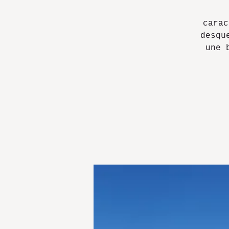
carac
desqu
une 