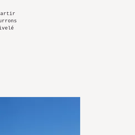
,
partir
urrons
ivelé