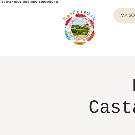
71d4f4c7-b901-4885-ab93-38f99c6524cc
MAIS
Cast