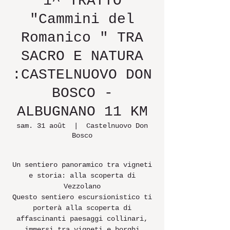
1^ TRATTO
"Cammini del
Romanico " TRA
SACRO E NATURA
:CASTELNUOVO DON
BOSCO -
ALBUGNANO 11 KM
sam. 31 août
  |  
Castelnuovo Don
Bosco
Un sentiero panoramico tra vigneti
e storia: alla scoperta di
Vezzolano
Questo sentiero escursionistico ti
porterà alla scoperta di
affascinanti paesaggi collinari,
immersi tra vigneti e borghi