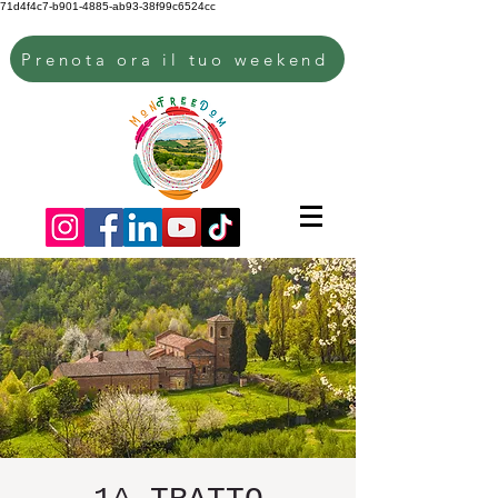
71d4f4c7-b901-4885-ab93-38f99c6524cc
Prenota ora il tuo weekend