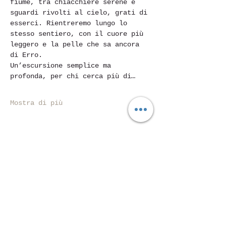
fiume, tra chiacchiere serene e 
sguardi rivolti al cielo, grati di 
esserci. Rientreremo lungo lo 
stesso sentiero, con il cuore più 
leggero e la pelle che sa ancora 
di Erro.
Un’escursione semplice ma 
profonda, per chi cerca più di…
Mostra di più
Condividi questo evento
Piazza Mentana n. 5