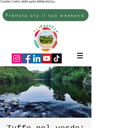
71d4f4c7-b901-4885-ab93-38f99c6524cc
Prenota ora il tuo weekend