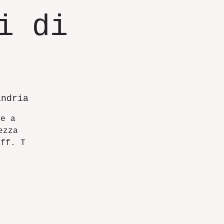
i di
andria
 e a
ezza
iff. T