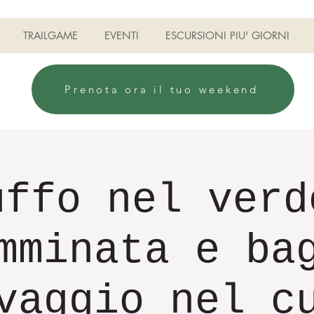
TRAILGAME
EVENTI
ESCURSIONI PIU' GIORNI
Prenota ora il tuo weekend
uffo nel verd
mminata e ba
vaggio nel c