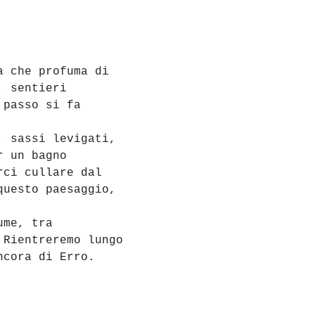
a che profuma di 
, sentieri 
 passo si fa 
, sassi levigati, 
r un bagno 
rci cullare dal 
questo paesaggio, 
ume, tra 
 Rientreremo lungo 
ncora di Erro.