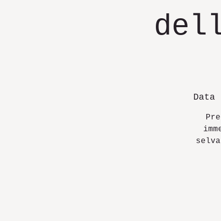
del
Data 
Pre
imm
selva