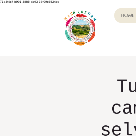
71d4f4c7-b901-4885-ab93-38f99c6524cc
HOME
T
ca
sel