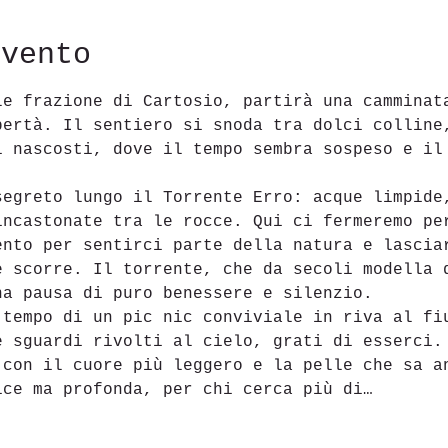
evento
le frazione di Cartosio, partirà una camminat
bertà. Il sentiero si snoda tra dolci colline
i nascosti, dove il tempo sembra sospeso e il
segreto lungo il Torrente Erro: acque limpide
incastonate tra le rocce. Qui ci fermeremo pe
ento per sentirci parte della natura e lascia
e scorre. Il torrente, che da secoli modella 
na pausa di puro benessere e silenzio.
 tempo di un pic nic conviviale in riva al fi
e sguardi rivolti al cielo, grati di esserci.
 con il cuore più leggero e la pelle che sa a
ice ma profonda, per chi cerca più di…