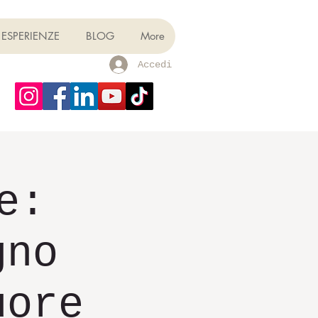
ESPERIENZE
BLOG
More
Accedi
e:
gno
uore