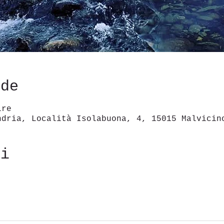
ede
ire
ndria, Località Isolabuona, 4, 15015 Malvicin
ti