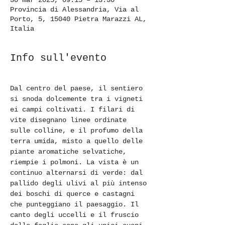
30 mar 2025, 09:15 – 13:30
Provincia di Alessandria, Via al
Porto, 5, 15040 Pietra Marazzi AL,
Italia
Info sull'evento
Dal centro del paese, il sentiero 
si snoda dolcemente tra i vigneti 
ei campi coltivati. I filari di 
vite disegnano linee ordinate 
sulle colline, e il profumo della 
terra umida, misto a quello delle 
piante aromatiche selvatiche, 
riempie i polmoni. La vista è un 
continuo alternarsi di verde: dal 
pallido degli ulivi al più intenso 
dei boschi di querce e castagni 
che punteggiano il paesaggio. Il 
canto degli uccelli e il fruscio 