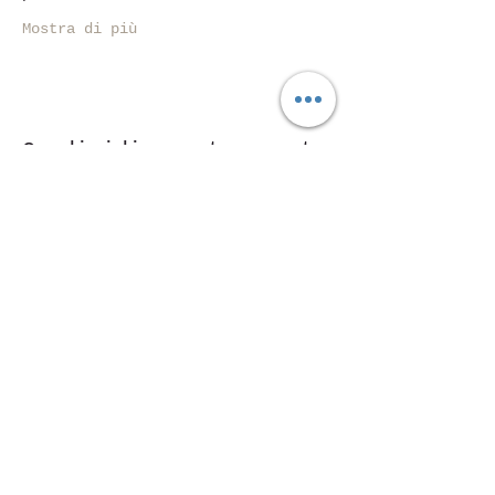
Mostra di più
Condividi questo evento
Piazza Mentana n. 5
15121 Alessandria
Tel.
347 7568251
© 2018 by SportInProgress Srls
P. Iva
09606040963
Proudly created with
Wix.com