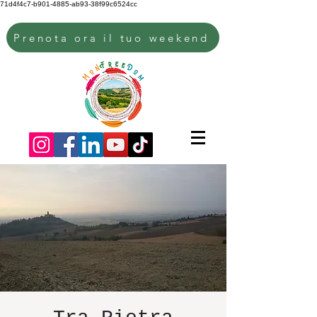
71d4f4c7-b901-4885-ab93-38f99c6524cc
Prenota ora il tuo weekend