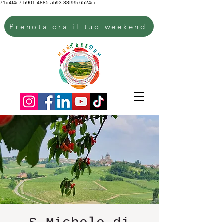
71d4f4c7-b901-4885-ab93-38f99c6524cc
Prenota ora il tuo weekend