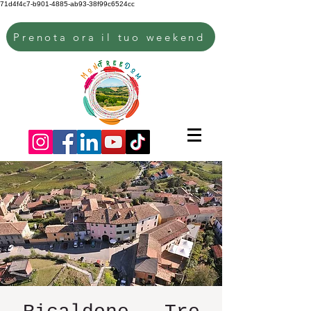
71d4f4c7-b901-4885-ab93-38f99c6524cc
Prenota ora il tuo weekend