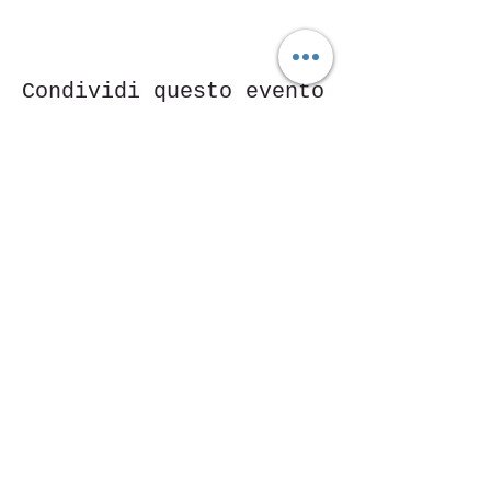
Condividi questo evento
Piazza Mentana n. 5
15121 Alessandria
Tel.
347 7568251
© 2018 by SportInProgress Srls
P. Iva
09606040963
Proudly created with
Wix.com