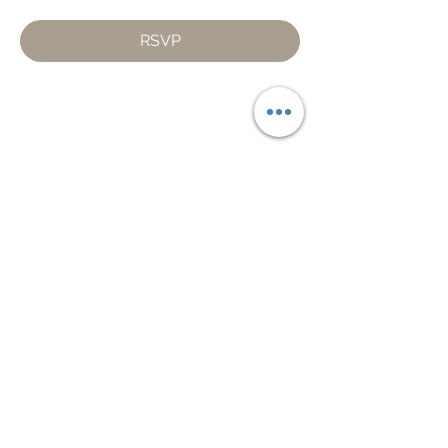
RSVP
Condividi questo evento
Piazza Mentana n. 5
15121 Alessandria
Tel.
347 7568251
© 2018 by SportInProgress Srls