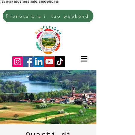
71d4f4c7-b901-4885-ab93-38f99c6524cc
Prenota ora il tuo weekend