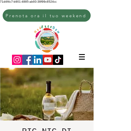
71d4f4c7-b901-4885-ab93-38f99c6524cc
Prenota ora il tuo weekend