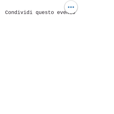
Condividi questo evento
Piazza Mentana n. 5
15121 Alessandria
Tel.
347 7568251
© 2018 by SportInProgress Srls
P. Iva
09606040963
Proudly created with
Wix.com