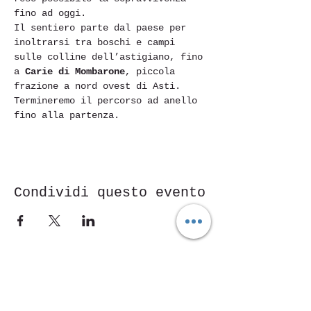
fino ad oggi.
Il sentiero parte dal paese per 
inoltrarsi tra boschi e campi 
sulle colline dell’astigiano, fino 
a 
Carie di Mombarone
, piccola 
frazione a nord ovest di Asti. 
Termineremo il percorso ad anello 
fino alla partenza.
Condividi questo evento
Piazza Mentana n. 5
15121 Alessandria
Tel.
347 7568251