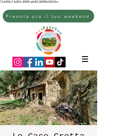
71d4f4c7-b901-4885-ab93-38f99c6524cc
Prenota ora il tuo weekend