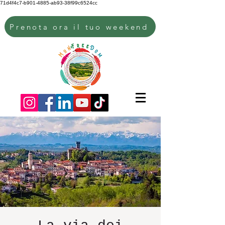
71d4f4c7-b901-4885-ab93-38f99c6524cc
Prenota ora il tuo weekend