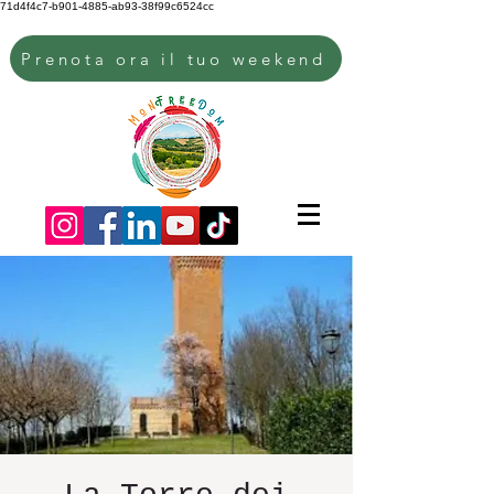
71d4f4c7-b901-4885-ab93-38f99c6524cc
Prenota ora il tuo weekend